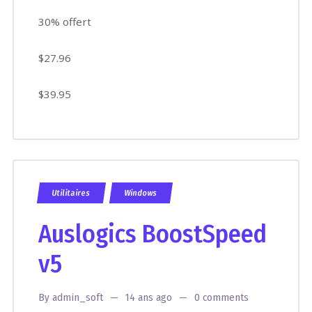
30% offert
$27.96
$39.95
Utilitaires
Windows
Auslogics BoostSpeed
v5
By
admin_soft
14 ans ago
0 comments