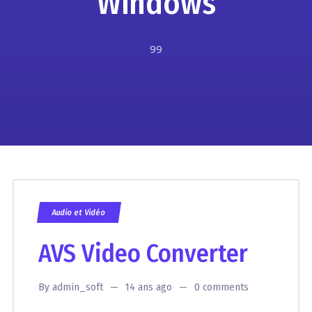
Windows
99
Audio et Vidéo
AVS Video Converter
By
admin_soft
14 ans ago
0 comments